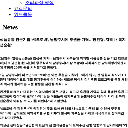
조리과정 영상
고객문의
위드쿡몰
News
식품유통 전문기업 ‘㈜크로바’, 남양주시에 후원금 기탁.. ‘권건형, 지역 내 복지
선순환’
(남양주=열린뉴스통신) 임성규 기자 = 남양주시 와부읍에 위치한 식품유통 전문 기업 ㈜크로
바(대표 권건형)는 지난해 종무식에서 남양주시(시장 주광덕) 사회복지관 남부희망케어센터
에 후원금 200만 원을 기탁했다고 전했다.
3일 남양주시에 따르면 ‘㈜크로바’는 이번 후원금 기부에 그치지 않고, 전 임원과 회사가 1:1
금액 매칭방식으로 매월 정기후원에 참여하는 새로운 방식의 정기후원 프로그램을 통해 개인
과 회사가 함께하는 나눔 활동을 실천할 계획이다.
권건형 ㈜크로바 대표는 “지역사회에 작은 보탬이 되고자 후원금 기탁과 함께 특별한 후원 
로그램에 참여하게 됐다”라며 “많은 직원들이 정기후원에 동참해주길 바라며 지역 내 복지
선순환이 이뤄질 수 있기를 바란다.”라고 말했다.
㈜크로바 한 직원은 “전 임직원이 뜻을 모아 한 해를 나눔으로 마무리 할 수 있어 뿌듯하
다”라며 “앞으로도 지역사회를 위한 기부와 봉사에 자부심을 가지고 적극적으로 참여하겠
다”라고 전했다.
최정선 센터장은 “권건형 대표님과 전 임직원분들이 보여주신 선한 영향력에 감사드린다”라